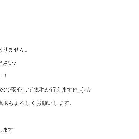
ありません。
さい♪
す！
で安心して脱毛が行えます(^_-)-☆
確認もよろしくお願いします。
します